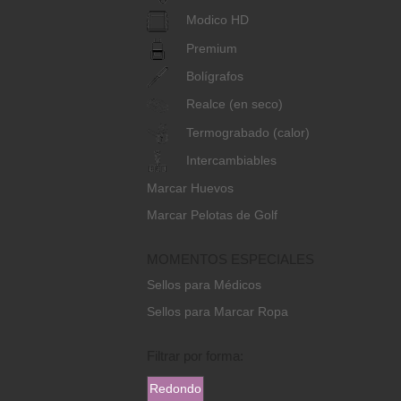
Modico HD
Premium
Bolígrafos
Realce (en seco)
Termograbado (calor)
Intercambiables
Marcar Huevos
Marcar Pelotas de Golf
MOMENTOS ESPECIALES
Sellos para Médicos
Sellos para Marcar Ropa
Filtrar por forma:
Redondo