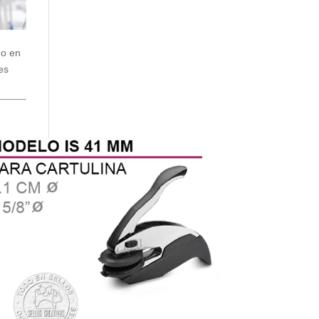
do en
es