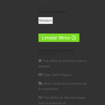
Filtrar por tamaño:
Mediano
Limpiar filtros
INFORMACIÓN PARA
CLIENTES
Tus sellos en el idioma que tu
quieras
Pago 100% Seguro
Envio Gratis en la compra de
6+ productos
Tus Sellos se fabrican hasta
que tu autorizas el