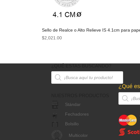
Sello de Realce o Alto Relieve IS 4.1cm para pap
$
2,021.00
¿QUÉ ESTAS BUSCANDO?
Búsqueda
de
productos
¿Qué es
NUESTROS PRODUCTOS
Búsqueda
de
Stándar
productos
Fechadores
Bolsillo
Multicolor