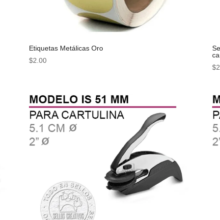
Etiquetas Metálicas Oro
Se
ca
$
2.00
$
2