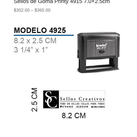
Sellos de Goma Printy 4915 7.0×2.5cm
$
302.00
–
$
365.00