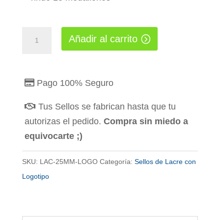
Sellos
Añadir al carrito
de
Lacre
Personalizado
Pago 100% Seguro
2.5cm
Tus Sellos se fabrican hasta que tu
con
autorizas el pedido.
Compra sin miedo a
Logotipo
equivocarte ;)
cantidad
SKU:
LAC-25MM-LOGO
Categoría:
Sellos de Lacre con
Logotipo