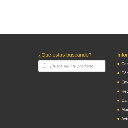
¿Qué estas buscando?
Info
Búsqueda
Con
de
Cóm
productos
Env
Rec
Cam
Man
Avi