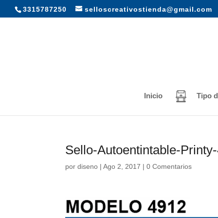
3315787250
selloscreativostienda@gmail.com
Inicio
Tipo d
Sello-Autoentintable-Printy
por
diseno
|
Ago 2, 2017
|
0 Comentarios