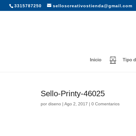
3315787250
selloscreativostienda@gmail.com
Inicio
Tipo d
Sello-Printy-46025
por
diseno
|
Ago 2, 2017
|
0 Comentarios