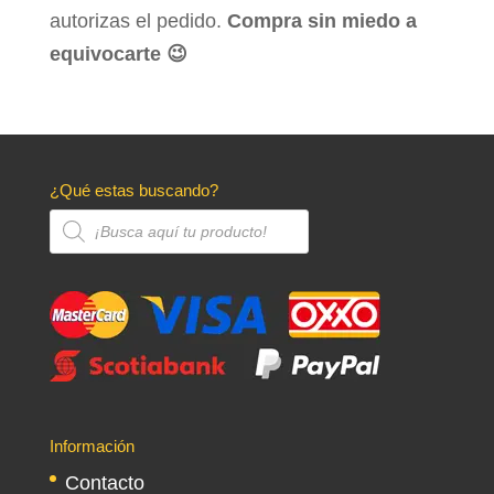
autorizas el pedido.
Compra sin miedo a
equivocarte 😉
¿Qué estas buscando?
Búsqueda
de
productos
Información
Contacto