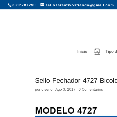
3315787250
selloscreativostienda@gmail.com
Inicio
Tipo d
Sello-Fechador-4727-Bicol
por
diseno
|
Ago 3, 2017
|
0 Comentarios