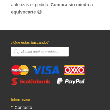
autorizas el pedido.
Compra sin miedo a
equivocarte 😉
¿Qué estas buscando?
Búsqueda
de
productos
Información
Contacto