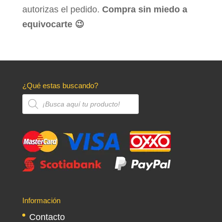
autorizas el pedido.
Compra sin miedo a
equivocarte 😉
¿Qué estas buscando?
Búsqueda
de
productos
Información
Contacto