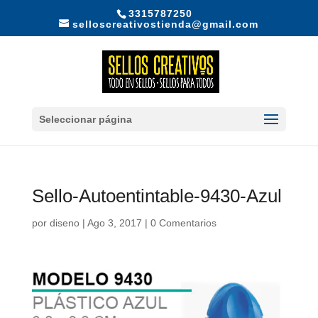
3315787250
selloscreativostienda@gmail.com
Seleccionar página
Sello-Autoentintable-9430-Azul
por
diseno
|
Ago 3, 2017
|
0 Comentarios