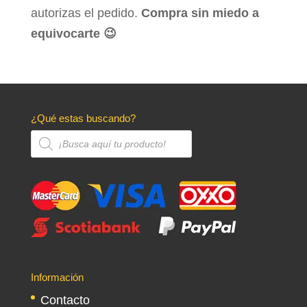
autorizas el pedido.
Compra sin miedo a
equivocarte 😉
¿Qué estas buscando?
Búsqueda
de
productos
Información
Contacto