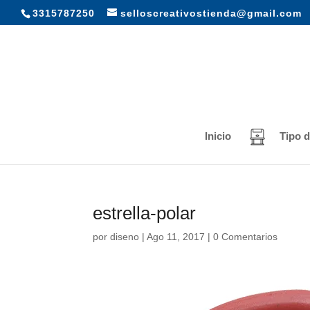
3315787250
selloscreativostienda@gmail.com
Inicio
Tipo d
estrella-polar
por
diseno
|
Ago 11, 2017
|
0 Comentarios