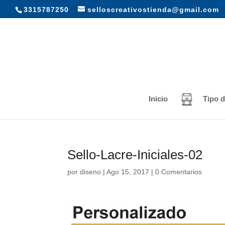
3315787250
selloscreativostienda@gmail.com
Inicio
Tipo d
Sello-Lacre-Iniciales-02
por
diseno
|
Ago 15, 2017
|
0 Comentarios