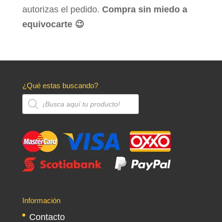
autorizas el pedido.
Compra sin miedo a
equivocarte 😉
¿Qué estas buscando?
Búsqueda
de
productos
Información
Contacto