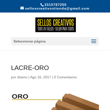
3315787250
selloscreativostienda@gmail.com
Seleccionar página
LACRE-ORO
por
diseno
|
Ago 16, 2017
|
0 Comentarios