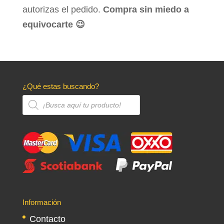
autorizas el pedido.
Compra sin miedo a
equivocarte 😉
¿Qué estas buscando?
Búsqueda
de
productos
Información
Contacto