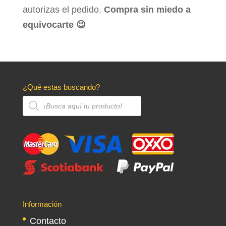
autorizas el pedido.
Compra sin miedo a
equivocarte 😉
¿Qué estas buscando?
Búsqueda
de
productos
Información
Contacto