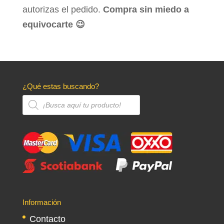
autorizas el pedido.
Compra sin miedo a
equivocarte 😉
¿Qué estas buscando?
Búsqueda
de
productos
Información
Contacto