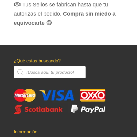
Tus Sellos se fabrican hasta que tu
autorizas el pedido.
Compra sin miedo a
equivocarte 😉
¿Qué estas buscando?
Búsqueda
de
productos
Información