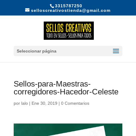
3315787250
selloscreativostienda@gmail.com
Seleccionar página
Sellos-para-Maestras-
corregidores-Hacedor-Celeste
por
lalo
|
Ene 30, 2019
|
0 Comentarios