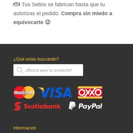
Tus Sellos se fabrican hasta que tu
autorizas el pedido.
Compra sin miedo a
equivocarte 😉
¿Qué estas buscando?
Búsqueda
de
productos
Información