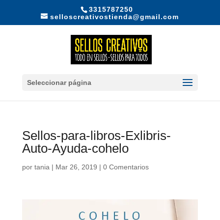
3315787250
selloscreativostienda@gmail.com
Seleccionar página
Sellos-para-libros-Exlibris-
Auto-Ayuda-cohelo
por
tania
|
Mar 26, 2019
|
0 Comentarios