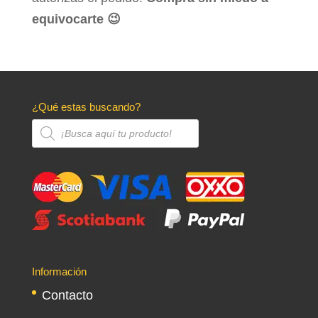
equivocarte 😉
¿Qué estas buscando?
Búsqueda
de
productos
Información
Contacto