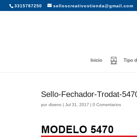
3315787250
selloscreativostienda@gmail.com
Inicio
Tipo d
Sello-Fechador-Trodat-5470
por
diseno
|
Jul 31, 2017
|
0 Comentarios