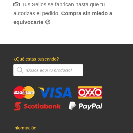
Tus Sellos se fabrican hasta que tu
autorizas el pedido.
Compra sin miedo a
equivocarte 😉
¿Qué estas buscando?
Búsqueda
de
productos
Información