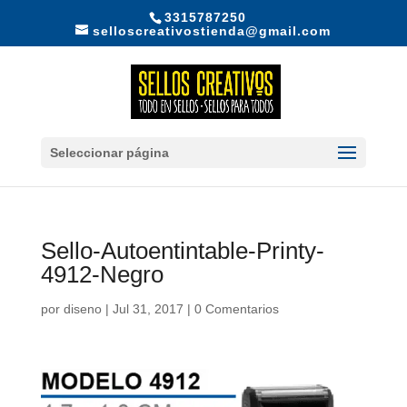
3315787250
selloscreativostienda@gmail.com
Seleccionar página
Sello-Autoentintable-Printy-
4912-Negro
por
diseno
|
Jul 31, 2017
|
0 Comentarios