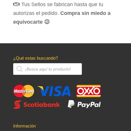
Tus Sellos se fabrican hasta que tu
autorizas el pedido.
Compra sin miedo a
equivocarte 😉
¿Qué estas buscando?
Búsqueda
de
productos
Información