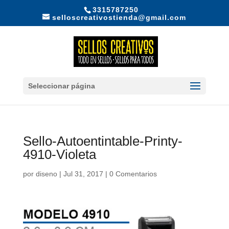
3315787250
selloscreativostienda@gmail.com
Seleccionar página
Sello-Autoentintable-Printy-
4910-Violeta
por
diseno
|
Jul 31, 2017
|
0 Comentarios