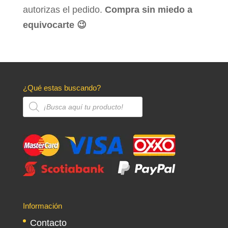
autorizas el pedido.
Compra sin miedo a
equivocarte 😉
¿Qué estas buscando?
Búsqueda
de
productos
Información
Contacto