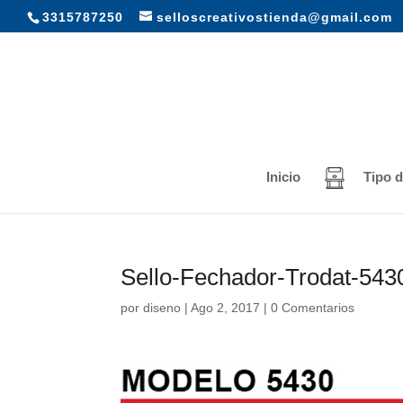
3315787250
selloscreativostienda@gmail.com
Inicio
Tipo d
Sello-Fechador-Trodat-543
por
diseno
|
Ago 2, 2017
|
0 Comentarios