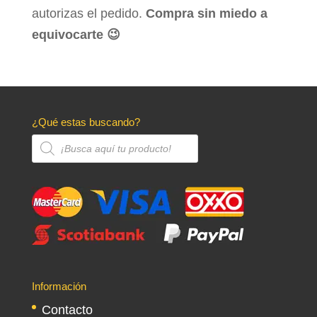
autorizas el pedido.
Compra sin miedo a
equivocarte 😉
¿Qué estas buscando?
Búsqueda
de
productos
Información
Contacto