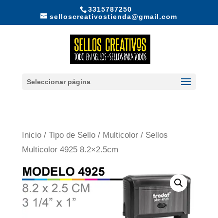
3315787250
selloscreativostienda@gmail.com
Seleccionar página
Inicio
/
Tipo de Sello
/
Multicolor
/ Sellos
Multicolor 4925 8.2×2.5cm